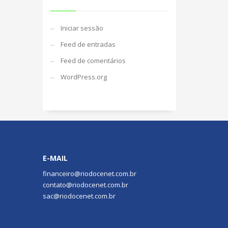
Iniciar sessão
Feed de entradas
Feed de comentários
WordPress.org
E-MAIL
financeiro@riodocenet.com.br
contato@riodocenet.com.br
sac@riodocenet.com.br