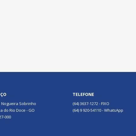
EÇO
TELEFONE
 Nogueira Sobrinho
(64) 3637-1272 - FIXO
a do Rio Doce - GO
(64) 9 920-54110 - WhatsApp
27-000