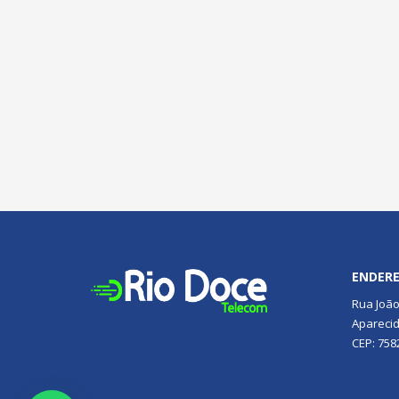
ENDER
Rua João
Aparecid
CEP: 758